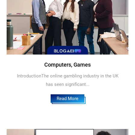
Computers, Games
IntroductionThe online gambling industry in the UK
has seen significant...
Read More