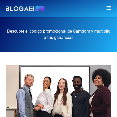
Descubre el código promocional de Gamdom y multiplic
a tus ganancias