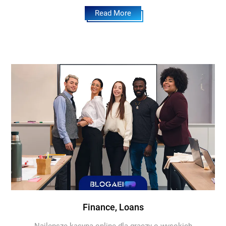
Read More
Finance, Loans
Najlepsze kasyna online dla graczy o wysokich