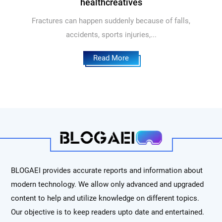
healthcreatives
Fractures can happen suddenly because of falls,
accidents, sports injuries,...
Read More
BLOGAEI provides accurate reports and information about
modern technology. We allow only advanced and upgraded
content to help and utilize knowledge on different topics.
Our objective is to keep readers upto date and entertained.