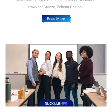
stawkachGracze, Pelican Casino...
Read More