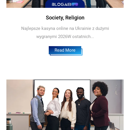
Society, Religion
Najlepsze kasyna online na Ukrainie z dużymi
wygranymi 2026W ostatnich...
Read More