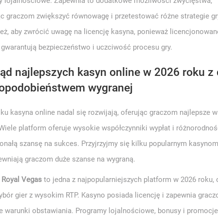
y lojalnościowe. Zapewnia to dodatkowe możliwości zwycięstwa,
c graczom zwiększyć równowagę i przetestować różne strategie gr
ież, aby zwrócić uwagę na licencję kasyna, ponieważ licencjonowan
 gwarantują bezpieczeństwo i uczciwość procesu gry.
ąd najlepszych kasyn online w 2026 roku 
opodobieństwem wygranej
ku kasyna online nadal się rozwijają, oferując graczom najlepsze w
Wiele platform oferuje wysokie współczynniki wypłat i różnorodność
onałą szansę na sukces. Przyjrzyjmy się kilku popularnym kasynom
ewniają graczom duże szanse na wygraną.
 Royal Vegas
to jedna z najpopularniejszych platform w 2026 roku, 
ybór gier z wysokim RTP. Kasyno posiada licencję i zapewnia grac
te warunki obstawiania. Programy lojalnościowe, bonusy i promocje