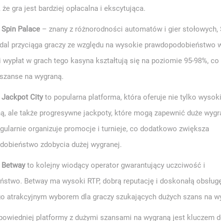
 że gra jest bardziej opłacalna i ekscytująca.
 Spin Palace
– znany z różnorodności automatów i gier stołowych, 
dal przyciąga graczy ze względu na wysokie prawdopodobieństwo w
 wypłat w grach tego kasyna kształtują się na poziomie 95-98%, co
szanse na wygraną.
 Jackpot City
to popularna platforma, która oferuje nie tylko wysok
ą, ale także progresywne jackpoty, które mogą zapewnić duże wygr
gularnie organizuje promocje i turnieje, co dodatkowo zwiększa
obieństwo zdobycia dużej wygranej.
 Betway
to kolejny wiodący operator gwarantujący uczciwość i
ństwo. Betway ma wysoki RTP, dobrą reputację i doskonałą obsługę 
go atrakcyjnym wyborem dla graczy szukających dużych szans na w
owiedniej platformy z dużymi szansami na wygraną jest kluczem d