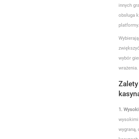
innych gr
obsługa k
platformy
Wybierają
zwiększyć
wybór gie
wrażenia.
Zalet
kasyn
1. Wysoki
wysokimi 
wygraną, c