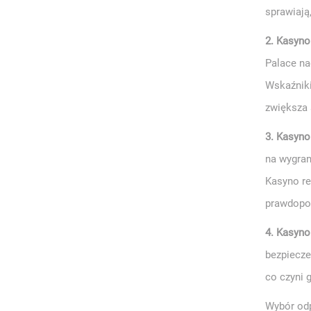
sprawiają,
2. Kasyno
Palace na
Wskaźniki
zwiększa 
3. Kasyno
na wygran
Kasyno re
prawdopod
4. Kasyno
bezpiecze
co czyni 
Wybór odp