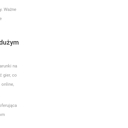
y. Ważne
e
z dużym
arunki na
 gier, co
 online,
oferująca
zom