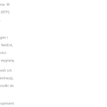
yna. W
 (RTP).
,
ier i
 NetEnt,
ości
 wygraną.
śli ich
estrację,
środki do
 opiniami