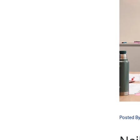
Posted B