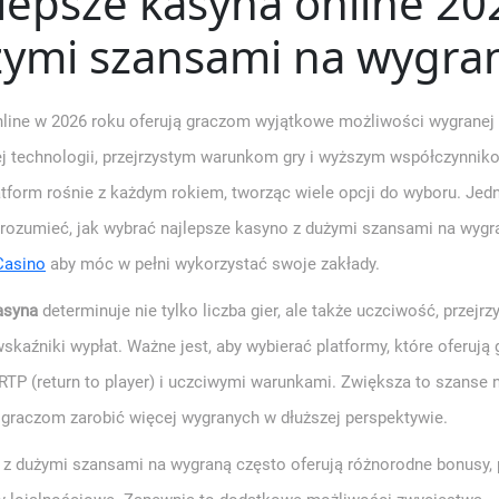
lepsze kasyna online 20
ymi szansami na wygra
line w 2026 roku oferują graczom wyjątkowe możliwości wygranej 
j technologii, przejrzystym warunkom gry i wyższym współczynnik
atform rośnie z każdym rokiem, tworząc wiele opcji do wyboru. Je
 zrozumieć, jak wybrać najlepsze kasyno z dużymi szansami na wygr
Casino
aby móc w pełni wykorzystać swoje zakłady.
asyna
determinuje nie tylko liczba gier, ale także uczciwość, przejrz
skaźniki wypłat. Ważne jest, aby wybierać platformy, które oferują 
TP (return to player) i uczciwymi warunkami. Zwiększa to szanse 
 graczom zarobić więcej wygranych w dłuższej perspektywie.
 z dużymi szansami na wygraną często oferują różnorodne bonusy,