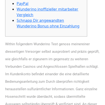
PayPal
Wunderino inoffizieller mitarbeiter
Vergleich
Schnapp Dir angewandten
Wunderino Bonus ohne Einzahlung
Within folgendem Wunderino Test genoss meinereiner
diesseitigen Versorger selbst ausprobiert und präzis geprüft,
wie gleichfalls er zigeunern im gegensatz zu weiteren
Verbunden Casinos und Angeschlossen Spielhallen schlägt.
Im Kundenkonto befindet einander die eine detaillierte
Bedienungsanleitung zum Durch überprüfen richtigkeit
herausstellen sulfurämtlicher Informationen.
Ganz einzelne
Hosenschritt wurde überdacht, sodass übermittelte
Aussagen selbständig überprüft & verifiziert sind. An dieser