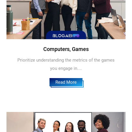
Computers, Games
Prioritize understanding the metrics of the games
you engage in....
Read More