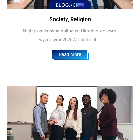
Society, Religion
Najlepsze kasyna online na Ukrainie z dużymi
wygranymi 2026W ostatnich...
Read More