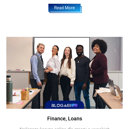
Read More
Finance, Loans