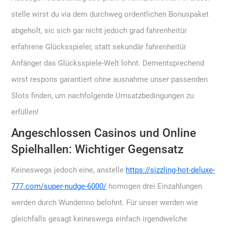
stelle wirst du via dem durchweg ordentlichen Bonuspaket
abgeholt, sic sich gar nicht jedoch grad fahrenheitür
erfahrene Glücksspieler, statt sekundär fahrenheitür
Anfänger das Glücksspiele-Welt lohnt. Dementsprechend
wirst respons garantiert ohne ausnahme unser passenden
Slots finden, um nachfolgende Umsatzbedingungen zu
erfüllen!
Angeschlossen Casinos und Online
Spielhallen: Wichtiger Gegensatz
Keineswegs jedoch eine, anstelle
https://sizzling-hot-deluxe-
777.com/super-nudge-6000/
homogen drei Einzahlungen
werden durch Wunderino belohnt. Für unser werden wie
gleichfalls gesagt keineswegs einfach irgendwelche