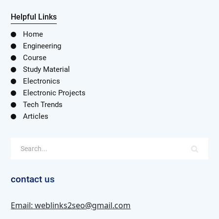
Helpful Links
Home
Engineering
Course
Study Material
Electronics
Electronic Projects
Tech Trends
Articles
contact us
Email: weblinks2seo@gmail.com