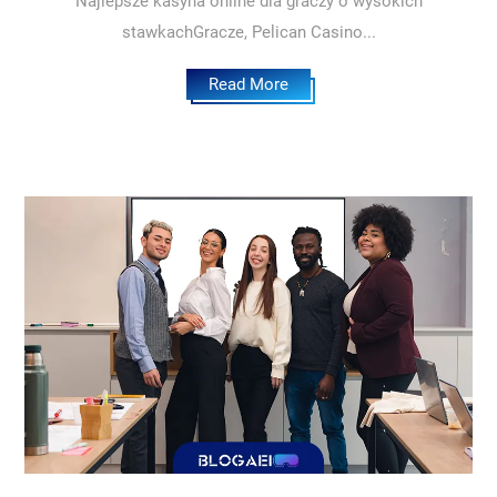
Najlepsze kasyna online dla graczy o wysokich
stawkachGracze, Pelican Casino...
Read More