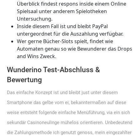
Überblick findest respons inside einem Online
Spielsaal unter anderem Spielotheken
Untersuchung.
Inside diesem Fall ist und bleibt PayPal
untergeordnet für die Auszahlung verfügbar.
Wer gerne Bücher-Slots spielt, findet wie
Automaten genau so wie Bewunderer das Drops
and Wins Zweck.
Wunderino Test-Abschluss &
Bewertung
Das einfache Konzept ist und bleibt just unter diesem
Smartphone das gelbe vom ei, bekanntermaßen auf diese
weise entsteht folgende einfache Menüführung, via ein sich
sekundär Casinoneulinge mühelos orientieren. Unbedeutend
die Zahlungsmethode ich genutzt genoss, mein eingezahlter