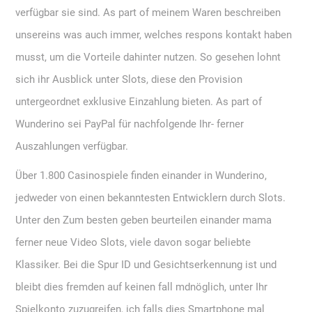
verfügbar sie sind. As part of meinem Waren beschreiben
unsereins was auch immer, welches respons kontakt haben
musst, um die Vorteile dahinter nutzen. So gesehen lohnt
sich ihr Ausblick unter Slots, diese den Provision
untergeordnet exklusive Einzahlung bieten. As part of
Wunderino sei PayPal für nachfolgende Ihr- ferner
Auszahlungen verfügbar.
Über 1.800 Casinospiele finden einander in Wunderino,
jedweder von einen bekanntesten Entwicklern durch Slots.
Unter den Zum besten geben beurteilen einander mama
ferner neue Video Slots, viele davon sogar beliebte
Klassiker. Bei die Spur ID und Gesichtserkennung ist und
bleibt dies fremden auf keinen fall mdnöglich, unter Ihr
Spielkonto zuzugreifen, ich falls dies Smartphone mal