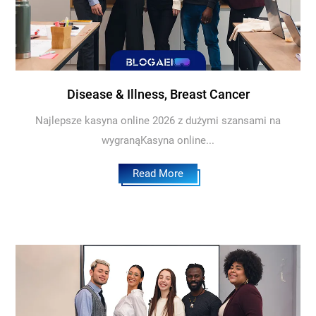
Disease & Illness, Breast Cancer
Najlepsze kasyna online 2026 z dużymi szansami na
wygranąKasyna online...
Read More