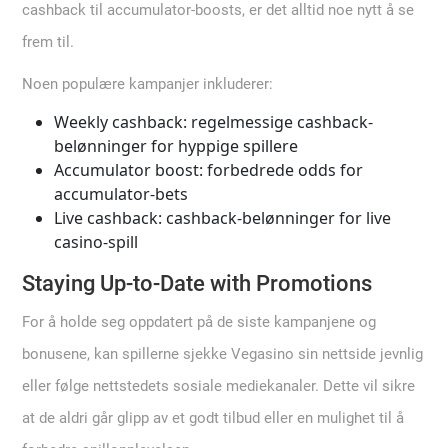
cashback til accumulator-boosts, er det alltid noe nytt å se
frem til.
Noen populære kampanjer inkluderer:
Weekly cashback: regelmessige cashback-
belønninger for hyppige spillere
Accumulator boost: forbedrede odds for
accumulator-bets
Live cashback: cashback-belønninger for live
casino-spill
Staying Up-to-Date with Promotions
For å holde seg oppdatert på de siste kampanjene og
bonusene, kan spillerne sjekke Vegasino sin nettside jevnlig
eller følge nettstedets sosiale mediekanaler. Dette vil sikre
at de aldri går glipp av et godt tilbud eller en mulighet til å