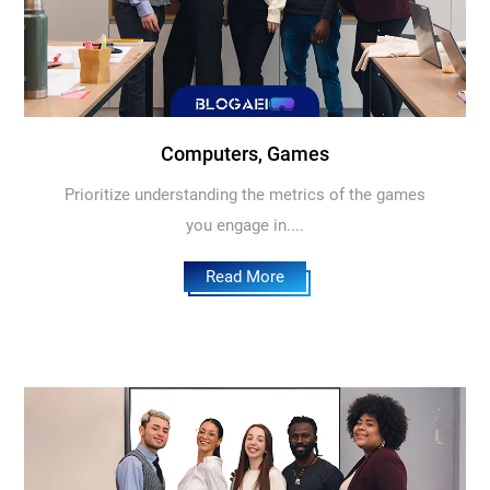
Computers, Games
Prioritize understanding the metrics of the games
you engage in....
Read More