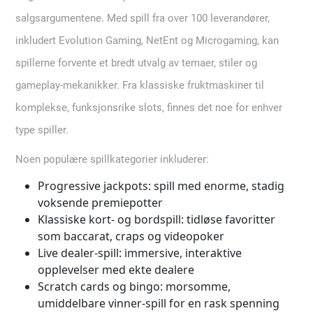
salgsargumentene. Med spill fra over 100 leverandører,
inkludert Evolution Gaming, NetEnt og Microgaming, kan
spillerne forvente et bredt utvalg av temaer, stiler og
gameplay-mekanikker. Fra klassiske fruktmaskiner til
komplekse, funksjonsrike slots, finnes det noe for enhver
type spiller.
Noen populære spillkategorier inkluderer:
Progressive jackpots: spill med enorme, stadig
voksende premiepotter
Klassiske kort- og bordspill: tidløse favoritter
som baccarat, craps og videopoker
Live dealer-spill: immersive, interaktive
opplevelser med ekte dealere
Scratch cards og bingo: morsomme,
umiddelbare vinner-spill for en rask spenning