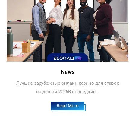
News
Лучшие зарубежные онлайн казино для ставок
на деньги 2025В последние...
Read More