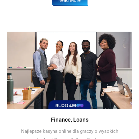
Read More
Finance, Loans
Najlepsze kasyna online dla graczy o wysokich