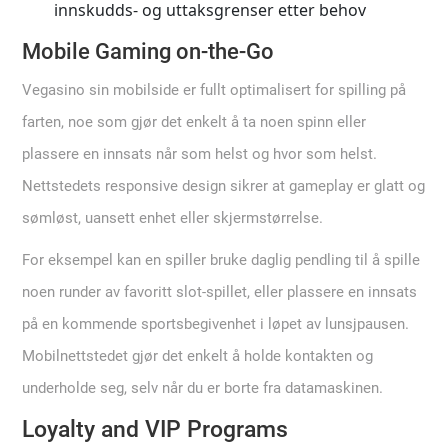
innskudds- og uttaksgrenser etter behov
Mobile Gaming on-the-Go
Vegasino sin mobilside er fullt optimalisert for spilling på
farten, noe som gjør det enkelt å ta noen spinn eller
plassere en innsats når som helst og hvor som helst.
Nettstedets responsive design sikrer at gameplay er glatt og
sømløst, uansett enhet eller skjermstørrelse.
For eksempel kan en spiller bruke daglig pendling til å spille
noen runder av favoritt slot-spillet, eller plassere en innsats
på en kommende sportsbegivenhet i løpet av lunsjpausen.
Mobilnettstedet gjør det enkelt å holde kontakten og
underholde seg, selv når du er borte fra datamaskinen.
Loyalty and VIP Programs