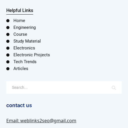
Helpful Links
Home
Engineering
Course
Study Material
Electronics
Electronic Projects
Tech Trends
Articles
contact us
Email: weblinks2seo@gmail.com