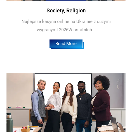
Society, Religion
Najlepsze kasyna online na Ukrainie z dużymi
wygranymi 2026W ostatnich...
Read More