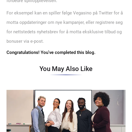
forbedre spillopplevelsen.
For eksempel kan en spiller følge Vegasino på Twitter for å
motta oppdateringer om nye kampanjer, eller registrere seg
for nettstedets nyhetsbrev for å motta eksklusive tilbud og
bonuser via e-post.
Congratulations! You've completed this blog.
You May Also Like