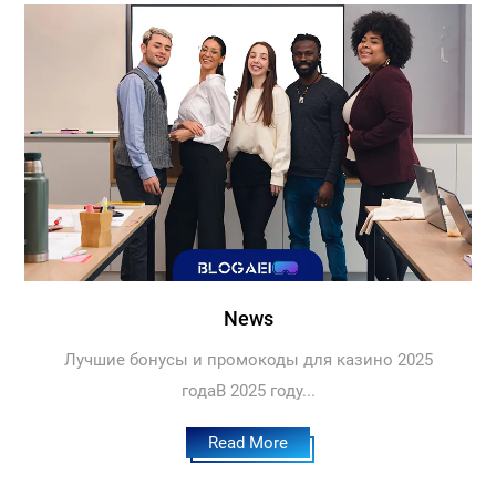
News
Лучшие бонусы и промокоды для казино 2025
годаВ 2025 году...
Read More