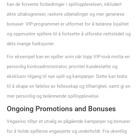
kan de forvente forbedringer i spillopplevelsen, inkludert
økte uttaksgrenser, raskere utbetalinger og mer generøse
bonuser. VIP-programmet er utformet for å belønne lojalitet
og oppmuntre spillere til å fortsette å utforske nettstedet og
dets mange funksjoner.
For eksempel kan en spiller som når topp VIP-nivå motta en
personlig kontoadministrator, prioritet kundestøtte og
eksklusiv tilgang til nye spill og kampanjer. Dette kan bidra
til å skape en følelse av fellesskap og tilhørighet, samt gi en
mer personlig og belønnende spillopplevelse.
Ongoing Promotions and Bonuses
Vegasino tilbyr et utvalg av pågående kampanjer og bonuser
for å holde spillerne engasjerte og underholdt. Fra ukentlig