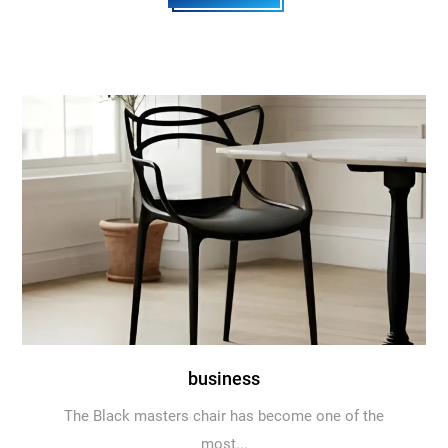
business
The Black masters chair has become one of the
most...