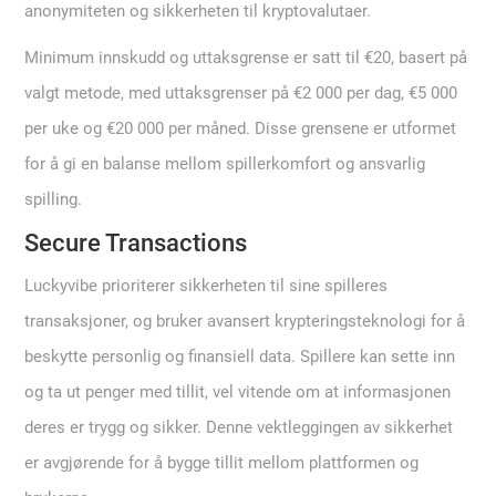
anonymiteten og sikkerheten til kryptovalutaer.
Minimum innskudd og uttaksgrense er satt til €20, basert på
valgt metode, med uttaksgrenser på €2 000 per dag, €5 000
per uke og €20 000 per måned. Disse grensene er utformet
for å gi en balanse mellom spillerkomfort og ansvarlig
spilling.
Secure Transactions
Luckyvibe prioriterer sikkerheten til sine spilleres
transaksjoner, og bruker avansert krypteringsteknologi for å
beskytte personlig og finansiell data. Spillere kan sette inn
og ta ut penger med tillit, vel vitende om at informasjonen
deres er trygg og sikker. Denne vektleggingen av sikkerhet
er avgjørende for å bygge tillit mellom plattformen og