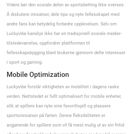
Videre bør den sosiale delen av sportsbetting ikke overses.
Å diskutere innsatser, dele tips og nyte fellesskapet med
andre fans kan betydelig forbedre opplevelsen. Selv om
Luckyvibe kanskje ikke har en tradisjonell sosiale medier-
tilstedeværelse, oppfordrer plattformen til
fellesskapsbygging blant brukerne gjennom delte interesser
i sport og gaming.
Mobile Optimization
Luckyvibe forstår viktigheten av mobilitet i dagens raske
verden. Nettstedet er fullt optimalisert for mobile enheter,
slik at spillere kan nyte sine favorittspill og plassere
sportsinnsatser på farten. Denne fleksibiliteten er
avgjørende for spillere som vil få mest mulig ut av sin fritid