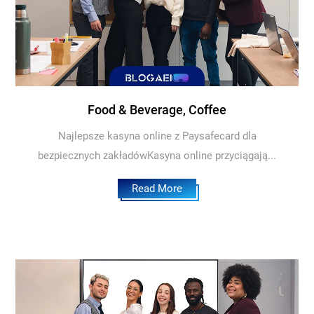
Food & Beverage, Coffee
Najlepsze kasyna online z Paysafecard dla
bezpiecznych zakładówKasyna online przyciągają...
Read More