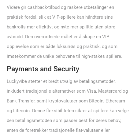
Videre gir cashback-tilbud og raskere utbetalinger en
praktisk fordel, slik at VIP-spillere kan håndtere sine
bankrolls mer effektivt og nyte mer spilltid uten store
avbrudd. Den overordnede målet er å skape en VIP-
opplevelse som er både luksuriøs og praktisk, og som
imøtekommer de unike behovene til high-stakes spillere.
Payments and Security
Luckyvibe støtter et bredt utvalg av betalingsmetoder,
inkludert tradisjonelle alternativer som Visa, Mastercard og
Bank Transfer, samt kryptovalutaer som Bitcoin, Ethereum
og Litecoin. Denne fleksibiliteten sikrer at spillere kan velge
den betalingsmetoden som passer best for deres behov,
enten de foretrekker tradisjonelle fiat-valutaer eller