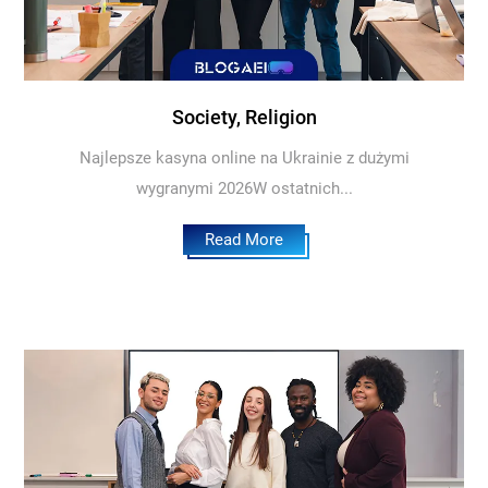
Society, Religion
Najlepsze kasyna online na Ukrainie z dużymi
wygranymi 2026W ostatnich...
Read More