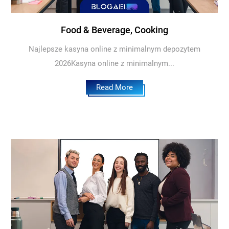
Food & Beverage, Cooking
Najlepsze kasyna online z minimalnym depozytem
2026Kasyna online z minimalnym...
Read More