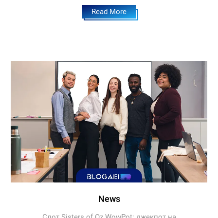
Read More
News
Слот Sisters of Oz WowPot: джекпот на