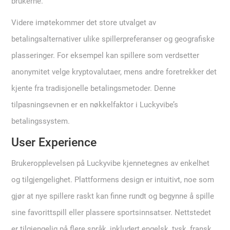
brukerne.
Videre imøtekommer det store utvalget av
betalingsalternativer ulike spillerpreferanser og geografiske
plasseringer. For eksempel kan spillere som verdsetter
anonymitet velge kryptovalutaer, mens andre foretrekker det
kjente fra tradisjonelle betalingsmetoder. Denne
tilpasningsevnen er en nøkkelfaktor i Luckyvibe’s
betalingssystem.
User Experience
Brukeropplevelsen på Luckyvibe kjennetegnes av enkelhet
og tilgjengelighet. Plattformens design er intuitivt, noe som
gjør at nye spillere raskt kan finne rundt og begynne å spille
sine favorittspill eller plassere sportsinnsatser. Nettstedet
er tilgjengelig på flere språk, inkludert engelsk, tysk, fransk,