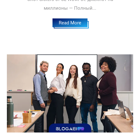
миллионы — Полный...
Read More