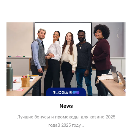
News
Лучшие бонусы и промокоды для казино 2025
годаВ 2025 году...