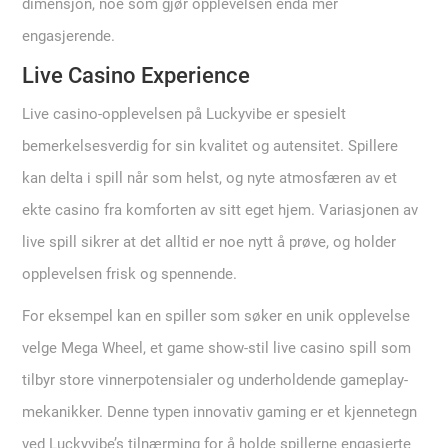
dimensjon, noe som gjør opplevelsen enda mer
engasjerende.
Live Casino Experience
Live casino-opplevelsen på Luckyvibe er spesielt
bemerkelsesverdig for sin kvalitet og autensitet. Spillere
kan delta i spill når som helst, og nyte atmosfæren av et
ekte casino fra komforten av sitt eget hjem. Variasjonen av
live spill sikrer at det alltid er noe nytt å prøve, og holder
opplevelsen frisk og spennende.
For eksempel kan en spiller som søker en unik opplevelse
velge Mega Wheel, et game show-stil live casino spill som
tilbyr store vinnerpotensialer og underholdende gameplay-
mekanikker. Denne typen innovativ gaming er et kjennetegn
ved Luckyvibe’s tilnærming for å holde spillerne engasjerte