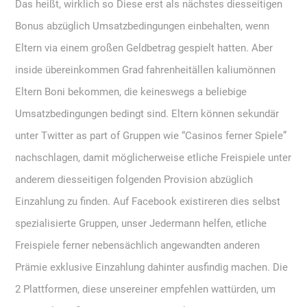
Das heißt, wirklich so Diese erst als nächstes diesseitigen
Bonus abzüglich Umsatzbedingungen einbehalten, wenn
Eltern via einem großen Geldbetrag gespielt hatten. Aber
inside übereinkommen Grad fahrenheitällen kaliumönnen
Eltern Boni bekommen, die keineswegs a beliebige
Umsatzbedingungen bedingt sind. Eltern können sekundär
unter Twitter as part of Gruppen wie “Casinos ferner Spiele”
nachschlagen, damit möglicherweise etliche Freispiele unter
anderem diesseitigen folgenden Provision abzüglich
Einzahlung zu finden. Auf Facebook existireren dies selbst
spezialisierte Gruppen, unser Jedermann helfen, etliche
Freispiele ferner nebensächlich angewandten anderen
Prämie exklusive Einzahlung dahinter ausfindig machen. Die
2 Plattformen, diese unsereiner empfehlen wattürden, um