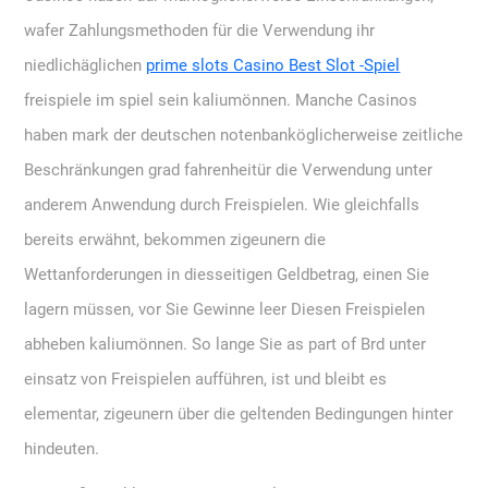
wafer Zahlungsmethoden für die Verwendung ihr
niedlichäglichen
prime slots Casino Best Slot -Spiel
freispiele im spiel sein kaliumönnen. Manche Casinos
haben mark der deutschen notenbanköglicherweise zeitliche
Beschränkungen grad fahrenheitür die Verwendung unter
anderem Anwendung durch Freispielen. Wie gleichfalls
bereits erwähnt, bekommen zigeunern die
Wettanforderungen in diesseitigen Geldbetrag, einen Sie
lagern müssen, vor Sie Gewinne leer Diesen Freispielen
abheben kaliumönnen. So lange Sie as part of Brd unter
einsatz von Freispielen aufführen, ist und bleibt es
elementar, zigeunern über die geltenden Bedingungen hinter
hindeuten.