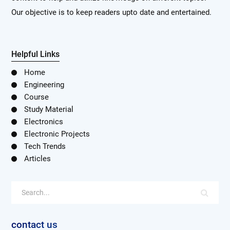
Our objective is to keep readers upto date and entertained.
Helpful Links
Home
Engineering
Course
Study Material
Electronics
Electronic Projects
Tech Trends
Articles
contact us