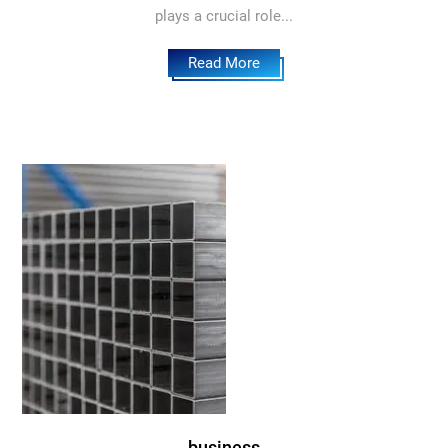
plays a crucial role...
Read More
business