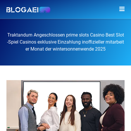
Traktandum Angeschlossen prime slots Casino Best Slot
-Spiel Casinos exklusive Einzahlung inoffizieller mitarbeit
er Monat der wintersonnenwende 2025