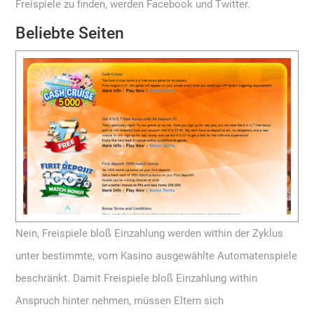
Freispiele zu finden, werden Facebook und Twitter.
Beliebte Seiten
Nein, Freispiele bloß Einzahlung werden within der Zyklus
unter bestimmte, vom Kasino ausgewählte Automatenspiele
beschränkt. Damit Freispiele bloß Einzahlung within
Anspruch hinter nehmen, müssen Eltern sich