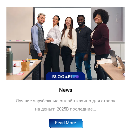
News
Лучшие зарубежные онлайн казино для ставок
на деньги 2025В последние...
Read More