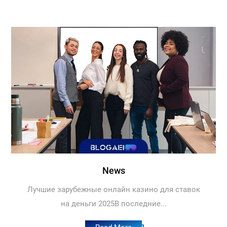
News
Лучшие зарубежные онлайн казино для ставок
на деньги 2025В последние...