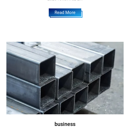
Read More
business