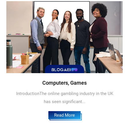
Computers, Games
IntroductionThe online gambling industry in the UK
has seen significant...
Read More