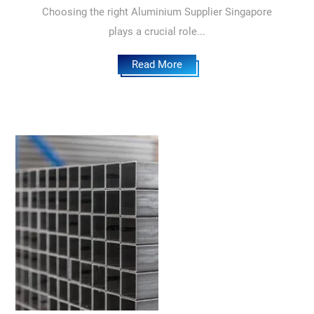
Choosing the right Aluminium Supplier Singapore
plays a crucial role...
Read More