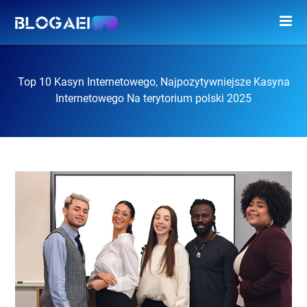
Top 10 Kasyn Internetowego, Najpozytywniejsze Kasyna
Internetowego Na terytorium polski 2025