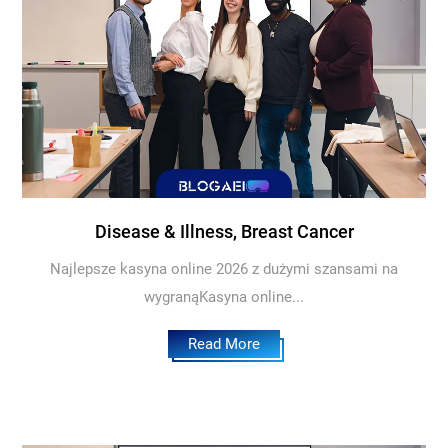
Disease & Illness, Breast Cancer
Najlepsze kasyna online 2026 z dużymi szansami na
wygranąKasyna online...
Read More