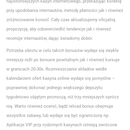
najistotniejszych kasyn internetowego, przekazując korektę
przy upodobania internautów, metody płatności jak i również
zróżnicowanie konsol. Cały czas aktualizujemy oficjalną
propozycję, aby odzwierciedlić tendencje jak i również
recenzje internautów, dając świadomy dobór.
Potrzeba obrotu w celu takich bonusów wydaje się zwykle
mniejszy niźli po bonusie powitalnym jak i również kursuje
w granicach 20-30x. Rozmieszczanie składów wedle
kalendarzem ofert kasyna online wydaje się pomyślne –
poprawniej dokonać jednego większego depozytu
tygodniowo objętym promocją, niż trzy mniejszych oprócz
nią. Warto również ocenić, bądź reload bonus obejmuje
wszystkie zabawy, lub wydaje się być ograniczony np.
Aplikacje VIP przy rodzimych kasynach istnieją zwrócone