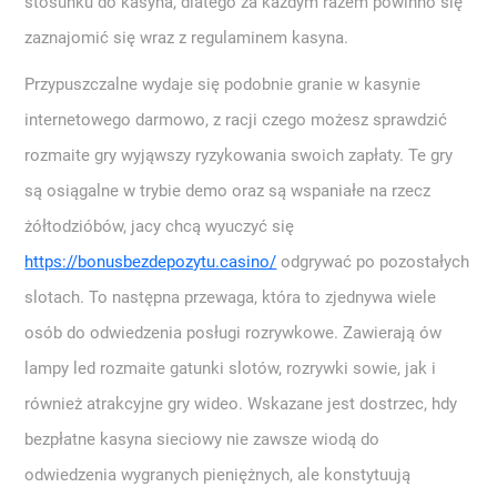
stosunku do kasyna, dlatego za każdym razem powinno się
zaznajomić się wraz z regulaminem kasyna.
Przypuszczalne wydaje się podobnie granie w kasynie
internetowego darmowo, z racji czego możesz sprawdzić
rozmaite gry wyjąwszy ryzykowania swoich zapłaty. Te gry
są osiągalne w trybie demo oraz są wspaniałe na rzecz
żółtodzióbów, jacy chcą wyuczyć się
https://bonusbezdepozytu.casino/
odgrywać po pozostałych
slotach. To następna przewaga, która to zjednywa wiele
osób do odwiedzenia posługi rozrywkowe. Zawierają ów
lampy led rozmaite gatunki slotów, rozrywki sowie, jak i
również atrakcyjne gry wideo. Wskazane jest dostrzec, hdy
bezpłatne kasyna sieciowy nie zawsze wiodą do
odwiedzenia wygranych pieniężnych, ale konstytuują