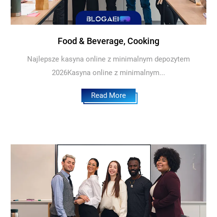
Food & Beverage, Cooking
Najlepsze kasyna online z minimalnym depozytem
2026Kasyna online z minimalnym...
Read More