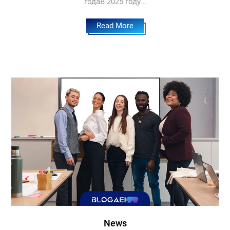
годаВ 2025 году...
Read More
News