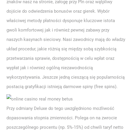
znaków nasz na stronie, załogę przy Pln oraz wątpliwy
dojście do odwiedzenia bonusów oraz gierek. Wybór
właściwej metody płatności dysponuje kluczowe istota
gwoli komfortowej jak i również pewnej zabawy przy
naszych kasynach sieciowy. Nasi zawodnicy mają do władzy
układ procedur, jakie różnią się między sobą szybkością
przetwarzania sprawie, dostępnością w celu wpłat oraz
wypłat jak i również ogólną niezawodnością
wykorzystywania. Jeszcze jedną cieszącą się popularnością
postacią gratyfikacji istnieją darmowe spiny (free spins).
Przy odmiany Deluxe do tego uwzględniono możliwość
dopasowania stopnia zmienności. Polega on na zwrocie
poszczególnego procentu (np. 5%-15%) od chwili taryf netto