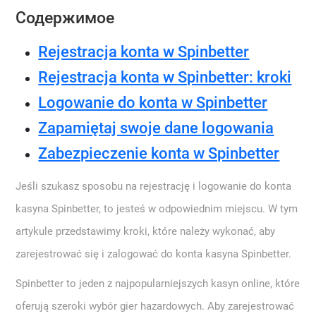
Содержимое
Rejestracja konta w Spinbetter
Rejestracja konta w Spinbetter: kroki
Logowanie do konta w Spinbetter
Zapamiętaj swoje dane logowania
Zabezpieczenie konta w Spinbetter
Jeśli szukasz sposobu na rejestrację i logowanie do konta
kasyna Spinbetter, to jesteś w odpowiednim miejscu. W tym
artykule przedstawimy kroki, które należy wykonać, aby
zarejestrować się i zalogować do konta kasyna Spinbetter.
Spinbetter to jeden z najpopularniejszych kasyn online, które
oferują szeroki wybór gier hazardowych. Aby zarejestrować