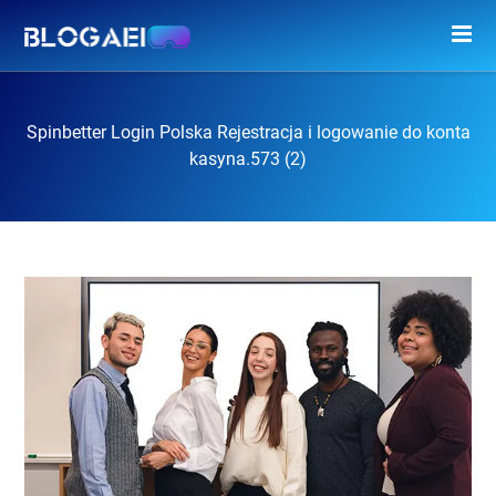
Spinbetter Login Polska Rejestracja i logowanie do konta
kasyna.573 (2)