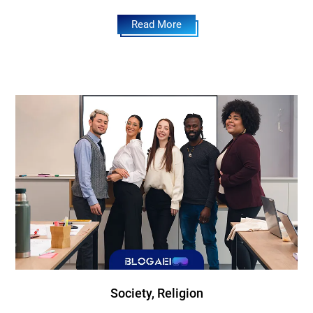
Read More
Society, Religion