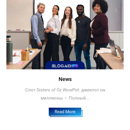
News
Слот Sisters of Oz WowPot: джекпот на
миллионы — Полный...
Read More