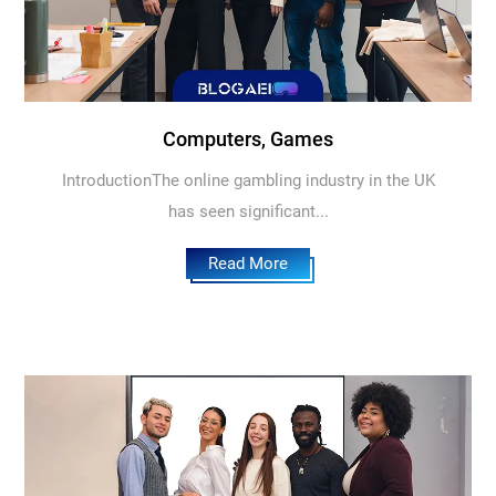
Computers, Games
IntroductionThe online gambling industry in the UK
has seen significant...
Read More