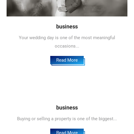
business
Your wedding day is one of the most meaningful
occasions...
Read More
business
Buying or selling a property is one of the biggest...
Read More