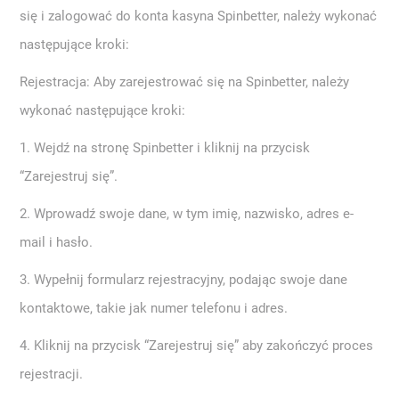
się i zalogować do konta kasyna Spinbetter, należy wykonać
następujące kroki:
Rejestracja: Aby zarejestrować się na Spinbetter, należy
wykonać następujące kroki:
1. Wejdź na stronę Spinbetter i kliknij na przycisk
“Zarejestruj się”.
2. Wprowadź swoje dane, w tym imię, nazwisko, adres e-
mail i hasło.
3. Wypełnij formularz rejestracyjny, podając swoje dane
kontaktowe, takie jak numer telefonu i adres.
4. Kliknij na przycisk “Zarejestruj się” aby zakończyć proces
rejestracji.