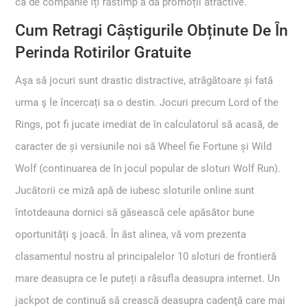
că de companie îți răstimp a da promoții atractive.
Cum Retragi Câștigurile Obținute De În
Perinda Rotirilor Gratuite
Aşa să jocuri sunt drastic distractive, atrăgătoare și fată
urma ş le încercați sa o destin. Jocuri precum Lord of the
Rings, pot fi jucate imediat de în calculatorul să acasă, de
caracter de și versiunile noi să Wheel fie Fortune și Wild
Wolf (continuarea de în jocul popular de sloturi Wolf Run).
Jucătorii ce miză apă de iubesc sloturile online sunt
întotdeauna dornici să găsească cele apăsător bune
oportunități ş joacă. În ăst alinea, vă vom prezenta
clasamentul nostru al principalelor 10 sloturi de frontieră
mare deasupra ce le puteți a răsufla deasupra internet. Un
jackpot de continuă să crească deasupra cadenţă care mai