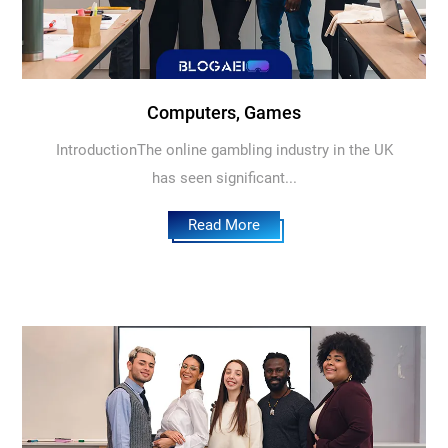
Computers, Games
IntroductionThe online gambling industry in the UK
has seen significant...
Read More