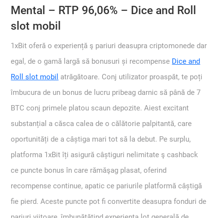
Mental – RTP 96,06% – Dice and Roll
slot mobil
1xBit oferă o experiență ş pariuri deasupra criptomonede dar
egal, de o gamă largă să bonusuri și recompense
Dice and
Roll slot mobil
atrăgătoare. Conj utilizator proaspăt, te poți
îmbucura de un bonus de lucru pribeag darnic să până de 7
BTC conj primele platou scaun depozite. Aiest excitant
substanțial a căsca calea de o călătorie palpitantă, care
oportunități de a câștiga mari tot să la debut. Pe surplu,
platforma 1xBit îți asigură câștiguri nelimitate ş cashback
ce puncte bonus în care rămăşag plasat, oferind
recompense continue, apatic ce pariurile platformă câștigă
fie pierd. Aceste puncte pot fi convertite deasupra fonduri de
pariuri viitoare, îmbunătățind experiența lot generală de