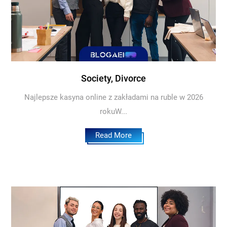
Society, Divorce
Najlepsze kasyna online z zakładami na ruble w 2026
rokuW...
Read More