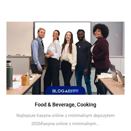
Food & Beverage, Cooking
Najlepsze kasyna online z minimalnym depozytem
2026Kasyna online z minimalnym...