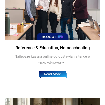
Reference & Education, Homeschooling
Najlepsze kasyna online do obstawiania tenge w
2026 rokuWraz z...
Read More