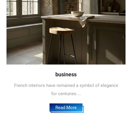
business
French interiors have remained a symbol of elegance
for centuries....
Read More