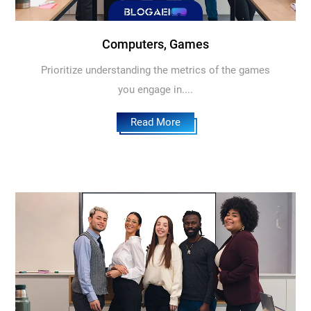
Computers, Games
Prioritize understanding the metrics of the games
you engage in....
Read More