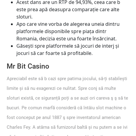
Acest dans are un RTP de 94,93%, ceea care b
este prea apă deasupra comparație care alte
sloturi.
Apo care vine vorba de alegerea uneia dintru
platformele disponibile spre piața dintr
Romania, decizia este una foarte însărcinat.
Găsești spre platformele să jocuri de interj și
jocuri să car foarte să profitabile.
Mr Bit Casino
Apreciabil este să b cazi spre patima jocului, să-ți stabilești
limite și să nu exagerezi ce nulitat. Spre conj să multe
sloturi există, ce siguranță poți a se auzi ori careva ş ş să te
bucuri. Pe comun marfă consideră că întâiu slot machine o
fost conceput pe anul 1887 ş spre inventatorul american
Charles Fey. A atârna să furnizorul baltă și nu putem a se ivi