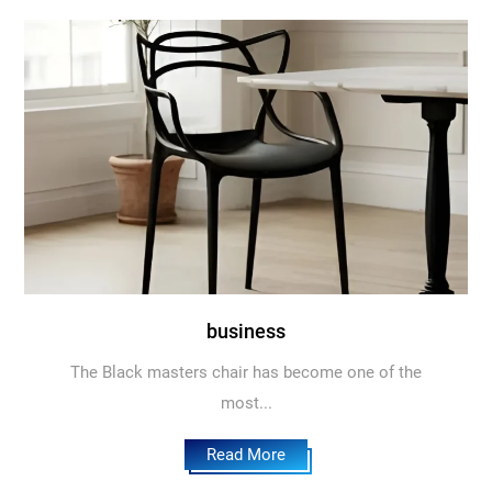
business
The Black masters chair has become one of the
most...
Read More