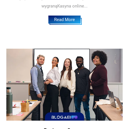
wygranąKasyna online...
Read More