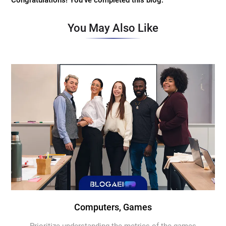
You May Also Like
Computers, Games
Prioritize understanding the metrics of the games