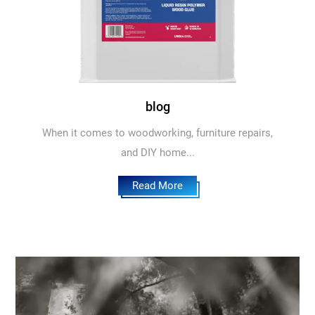
blog
When it comes to woodworking, furniture repairs,
and DIY home...
Read More