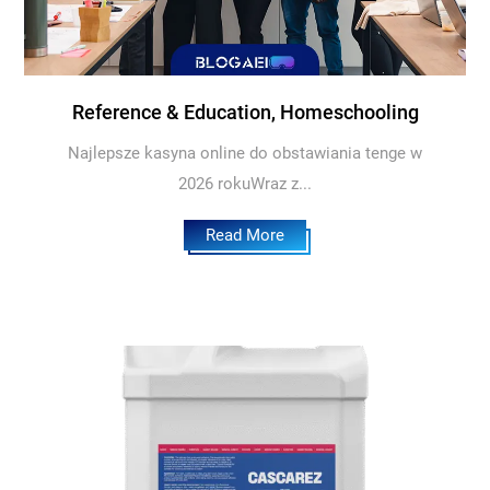
Reference & Education, Homeschooling
Najlepsze kasyna online do obstawiania tenge w
2026 rokuWraz z...
Read More