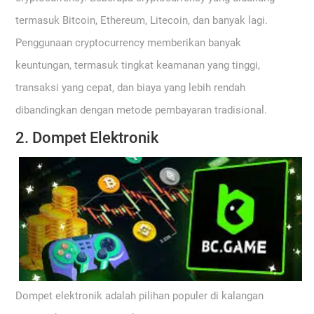
termasuk Bitcoin, Ethereum, Litecoin, dan banyak lagi.
Penggunaan cryptocurrency memberikan banyak
keuntungan, termasuk tingkat keamanan yang tinggi,
transaksi yang cepat, dan biaya yang lebih rendah
dibandingkan dengan metode pembayaran tradisional.
2. Dompet Elektronik
Dompet elektronik adalah pilihan populer di kalangan