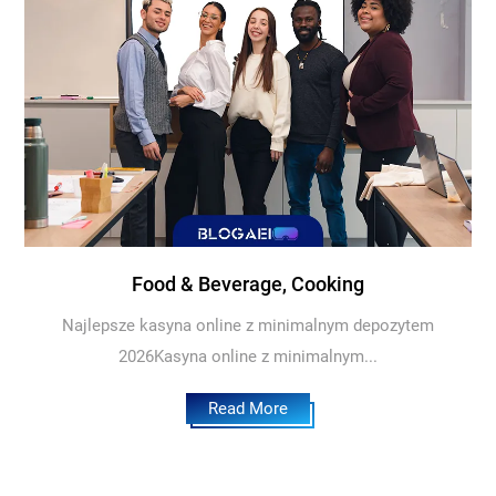
Food & Beverage, Cooking
Najlepsze kasyna online z minimalnym depozytem
2026Kasyna online z minimalnym...
Read More