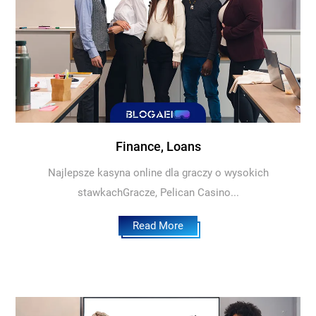
Finance, Loans
Najlepsze kasyna online dla graczy o wysokich
stawkachGracze, Pelican Casino...
Read More