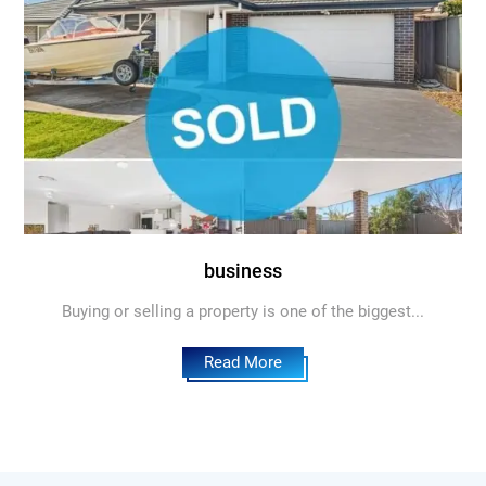
business
Buying or selling a property is one of the biggest...
Read More