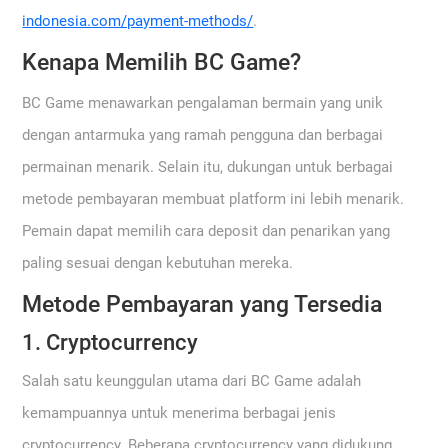
indonesia.com/payment-methods/
.
Kenapa Memilih BC Game?
BC Game menawarkan pengalaman bermain yang unik
dengan antarmuka yang ramah pengguna dan berbagai
permainan menarik. Selain itu, dukungan untuk berbagai
metode pembayaran membuat platform ini lebih menarik.
Pemain dapat memilih cara deposit dan penarikan yang
paling sesuai dengan kebutuhan mereka.
Metode Pembayaran yang Tersedia
1. Cryptocurrency
Salah satu keunggulan utama dari BC Game adalah
kemampuannya untuk menerima berbagai jenis
cryptocurrency. Beberapa cryptocurrency yang didukung