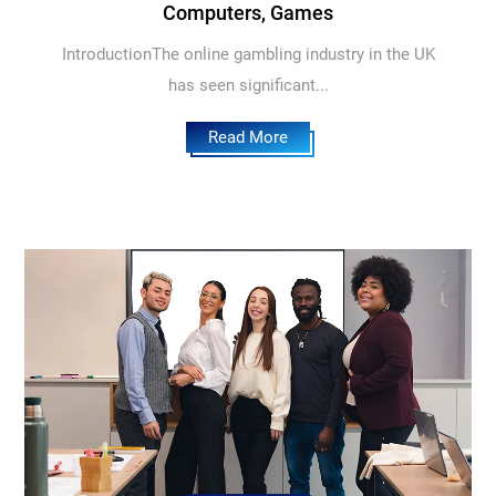
Computers, Games
IntroductionThe online gambling industry in the UK
has seen significant...
Read More