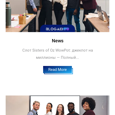
News
Слот Sisters of Oz WowPot: джекпот на
миллионы — Полный...
Read More