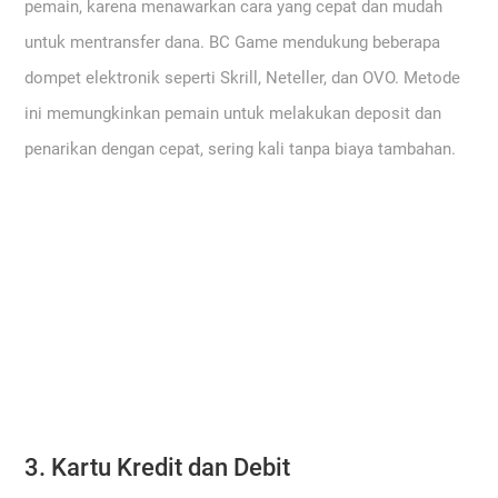
pemain, karena menawarkan cara yang cepat dan mudah
untuk mentransfer dana. BC Game mendukung beberapa
dompet elektronik seperti Skrill, Neteller, dan OVO. Metode
ini memungkinkan pemain untuk melakukan deposit dan
penarikan dengan cepat, sering kali tanpa biaya tambahan.
3. Kartu Kredit dan Debit