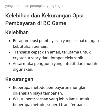
yang aman dan perangkat yang terjamin.
Kelebihan dan Kekurangan Opsi
Pembayaran di BC Game
Kelebihan
Beragam opsi pembayaran yang sesuai dengan
kebutuhan pemain.
Transaksi cepat dan aman, terutama untuk
cryptocurrency dan dompet elektronik.
Antarmuka pengguna yang intuitif dan mudah
digunakan.
Kekurangan
Beberapa metode pembayaran mungkin
dikenakan biaya tambahan.
Waktu pemrosesan yang lebih lama untuk
beberapa metode, seperti transfer bank.