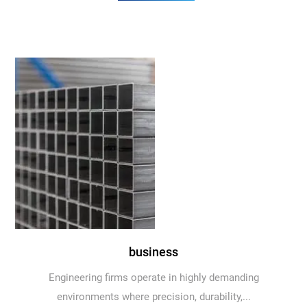
business
Engineering firms operate in highly demanding
environments where precision, durability,...