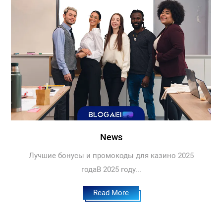
News
Лучшие бонусы и промокоды для казино 2025
годаВ 2025 году...
Read More