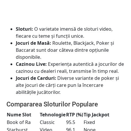
Sloturi:
O varietate imensă de sloturi video,
fiecare cu teme și funcții unice.
Jocuri de Masă:
Roulette, Blackjack, Poker și
Baccarat sunt doar câteva dintre opțiunile
disponibile.
Cazinou Live:
Experiența autentică a jocurilor de
cazinou cu dealeri reali, transmise în timp real.
Jocuri de Carduri:
Diverse variante de poker și
alte jocuri de cărți care pun la încercare
abilitățile jucătorilor.
Compararea Sloturilor Populare
Nume Slot
Tehnologie
RTP (%)
Tip Jackpot
Book of Ra
Classic
95.5
Fixed
Starburst
Video
96.1
None