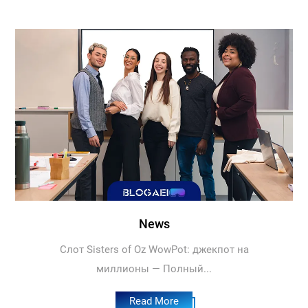
News
Слот Sisters of Oz WowPot: джекпот на
миллионы — Полный...
Read More