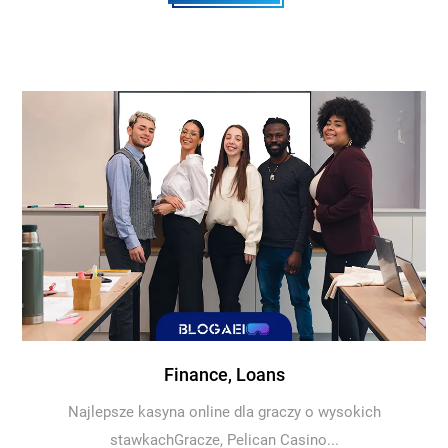
Finance, Loans
Najlepsze kasyna online dla graczy o wysokich
stawkachGracze, Pelican Casino...