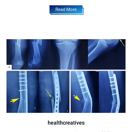
Read More
healthcreatives