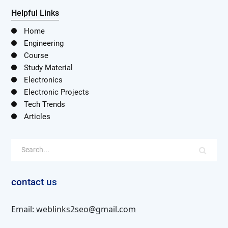
Helpful Links
Home
Engineering
Course
Study Material
Electronics
Electronic Projects
Tech Trends
Articles
contact us
Email: weblinks2seo@gmail.com