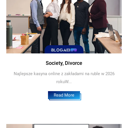
Society, Divorce
Najlepsze kasyna online z zakładami na ruble w 2026
rokuW...
Read More