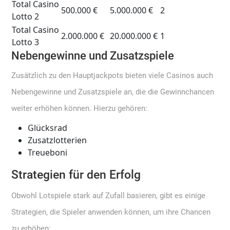
Total Casino
500.000 €
5.000.000 €
2
Lotto 2
Total Casino
2.000.000 €
20.000.000 €
1
Lotto 3
Nebengewinne und Zusatzspiele
Zusätzlich zu den Hauptjackpots bieten viele Casinos auch
Nebengewinne und Zusatzspiele an, die die Gewinnchancen
weiter erhöhen können. Hierzu gehören:
Glücksrad
Zusatzlotterien
Treueboni
Strategien für den Erfolg
Obwohl Lotspiele stark auf Zufall basieren, gibt es einige
Strategien, die Spieler anwenden können, um ihre Chancen
zu erhöhen: