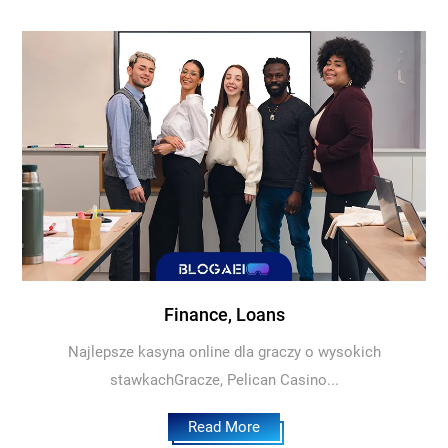
Finance, Loans
Najlepsze kasyna online dla graczy o wysokich
stawkachGracze, Pelican Casino...
Read More