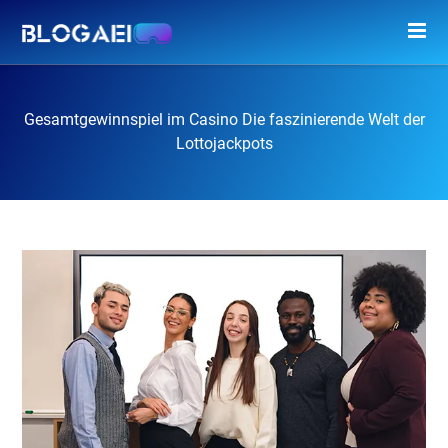
Gesamtgewinnspiel im Casino Die faszinierende Welt der
Lottojackpots