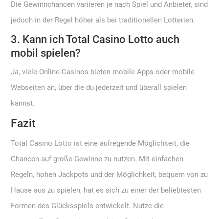
Die Gewinnchancen variieren je nach Spiel und Anbieter, sind
jedoch in der Regel höher als bei traditionellen Lotterien.
3. Kann ich Total Casino Lotto auch
mobil spielen?
Ja, viele Online-Casinos bieten mobile Apps oder mobile
Webseiten an, über die du jederzeit und überall spielen
kannst.
Fazit
Total Casino Lotto ist eine aufregende Möglichkeit, die
Chancen auf große Gewinne zu nutzen. Mit einfachen
Regeln, hohen Jackpots und der Möglichkeit, bequem von zu
Hause aus zu spielen, hat es sich zu einer der beliebtesten
Formen des Glücksspiels entwickelt. Nutze die