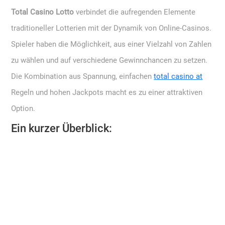
Total Casino Lotto
verbindet die aufregenden Elemente
traditioneller Lotterien mit der Dynamik von Online-Casinos.
Spieler haben die Möglichkeit, aus einer Vielzahl von Zahlen
zu wählen und auf verschiedene Gewinnchancen zu setzen.
Die Kombination aus Spannung, einfachen
total casino at
Regeln und hohen Jackpots macht es zu einer attraktiven
Option.
Ein kurzer Überblick: