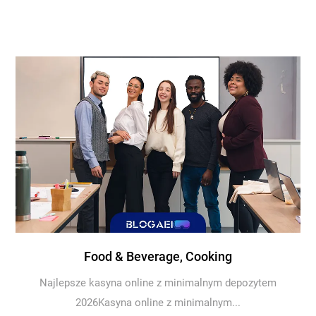
Food & Beverage, Cooking
Najlepsze kasyna online z minimalnym depozytem
2026Kasyna online z minimalnym...