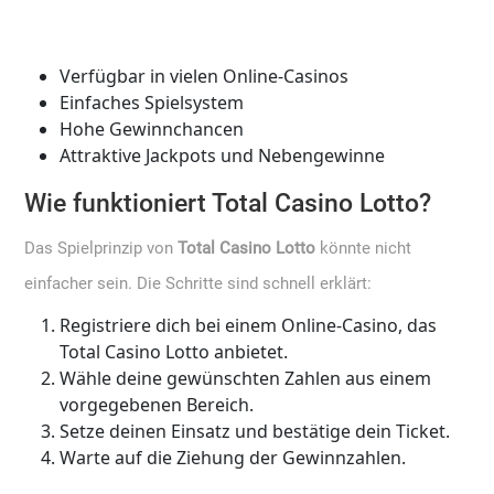
Verfügbar in vielen Online-Casinos
Einfaches Spielsystem
Hohe Gewinnchancen
Attraktive Jackpots und Nebengewinne
Wie funktioniert Total Casino Lotto?
Das Spielprinzip von
Total Casino Lotto
könnte nicht
einfacher sein. Die Schritte sind schnell erklärt:
Registriere dich bei einem Online-Casino, das
Total Casino Lotto anbietet.
Wähle deine gewünschten Zahlen aus einem
vorgegebenen Bereich.
Setze deinen Einsatz und bestätige dein Ticket.
Warte auf die Ziehung der Gewinnzahlen.