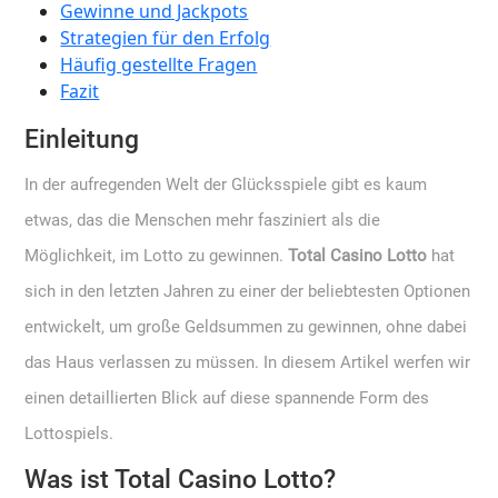
Gewinne und Jackpots
Strategien für den Erfolg
Häufig gestellte Fragen
Fazit
Einleitung
In der aufregenden Welt der Glücksspiele gibt es kaum
etwas, das die Menschen mehr fasziniert als die
Möglichkeit, im Lotto zu gewinnen.
Total Casino Lotto
hat
sich in den letzten Jahren zu einer der beliebtesten Optionen
entwickelt, um große Geldsummen zu gewinnen, ohne dabei
das Haus verlassen zu müssen. In diesem Artikel werfen wir
einen detaillierten Blick auf diese spannende Form des
Lottospiels.
Was ist Total Casino Lotto?