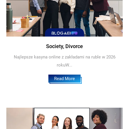
Society, Divorce
Najlepsze kasyna online z zakładami na ruble w 2026
rokuW...
Read More