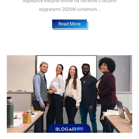
Najlepsze kasyna online na Ukrainie z dużymi
wygranymi 2026W ostatnich...
Read More