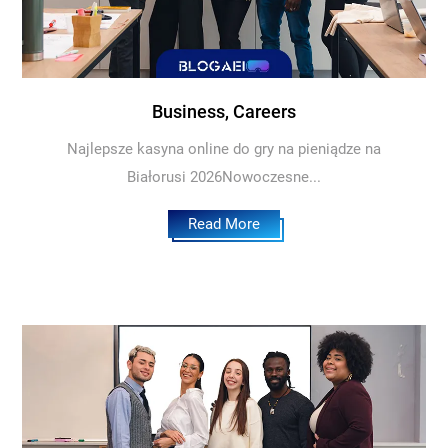
Business, Careers
Najlepsze kasyna online do gry na pieniądze na
Białorusi 2026Nowoczesne...
Read More