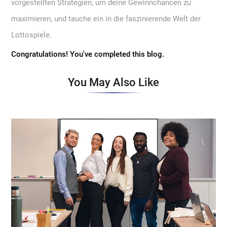
vorgestellten Strategien, um deine Gewinnchancen zu
maximieren, und tauche ein in die faszinierende Welt der
Lottospiele.
Congratulations! You've completed this blog.
You May Also Like