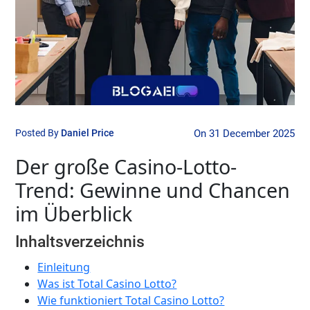
Posted By
Daniel Price
On 31 December 2025
Der große Casino-Lotto-
Trend: Gewinne und Chancen
im Überblick
Inhaltsverzeichnis
Einleitung
Was ist Total Casino Lotto?
Wie funktioniert Total Casino Lotto?