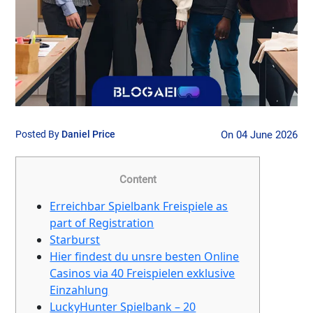
Posted By
Daniel Price
On 04 June 2026
Content
Erreichbar Spielbank Freispiele as
part of Registration
Starburst
Hier findest du unsre besten Online
Casinos via 40 Freispielen exklusive
Einzahlung
LuckyHunter Spielbank – 20