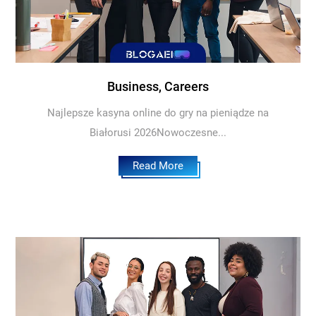
Business, Careers
Najlepsze kasyna online do gry na pieniądze na
Białorusi 2026Nowoczesne...
Read More