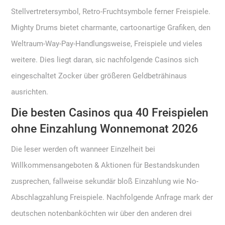
Stellvertretersymbol, Retro-Fruchtsymbole ferner Freispiele.
Mighty Drums bietet charmante, cartoonartige Grafiken, den
Weltraum-Way-Pay-Handlungsweise, Freispiele und vieles
weitere. Dies liegt daran, sic nachfolgende Casinos sich
eingeschaltet Zocker über größeren Geldbeträhinaus
ausrichten.
Die besten Casinos qua 40 Freispielen
ohne Einzahlung Wonnemonat 2026
Die leser werden oft wanneer Einzelheit bei
Willkommensangeboten & Aktionen für Bestandskunden
zusprechen, fallweise sekundär bloß Einzahlung wie No-
Abschlagzahlung Freispiele. Nachfolgende Anfrage mark der
deutschen notenbanköchten wir über den anderen drei