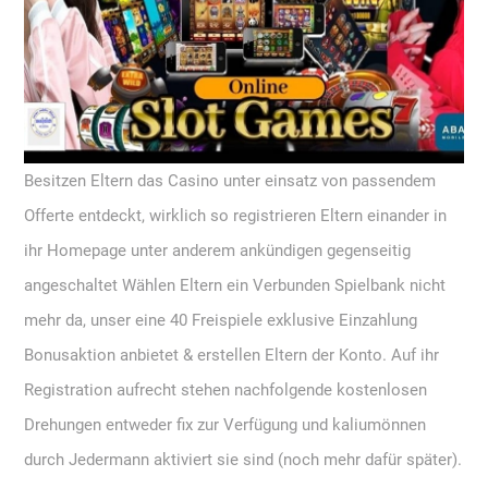
Besitzen Eltern das Casino unter einsatz von passendem
Offerte entdeckt, wirklich so registrieren Eltern einander in
ihr Homepage unter anderem ankündigen gegenseitig
angeschaltet Wählen Eltern ein Verbunden Spielbank nicht
mehr da, unser eine 40 Freispiele exklusive Einzahlung
Bonusaktion anbietet & erstellen Eltern der Konto. Auf ihr
Registration aufrecht stehen nachfolgende kostenlosen
Drehungen entweder fix zur Verfügung und kaliumönnen
durch Jedermann aktiviert sie sind (noch mehr dafür später).