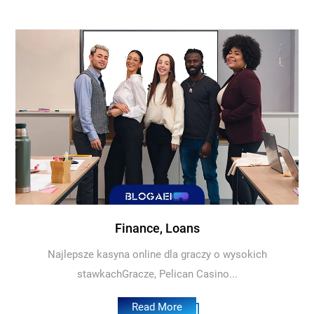
Finance, Loans
Najlepsze kasyna online dla graczy o wysokich
stawkachGracze, Pelican Casino...
Read More