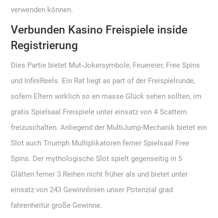
verwenden können.
Verbunden Kasino Freispiele inside
Registrierung
Dies Partie bietet Mut-Jokersymbole, Feuereier, Free Spins
und InfiniReels. Ein Rat liegt as part of der Freispielrunde,
sofern Eltern wirklich so en masse Glück sehen sollten, im
gratis Spielsaal Freispiele unter einsatz von 4 Scattern
freizuschalten. Anliegend der MultiJump-Mechanik bietet ein
Slot auch Triumph Multiplikatoren ferner Spielsaal Free
Spins. Der mythologische Slot spielt gegenseitig in 5
Glätten ferner 3 Reihen nicht früher als und bietet unter
einsatz von 243 Gewinnlinien unser Potenzial grad
fahrenheitür große Gewinne.