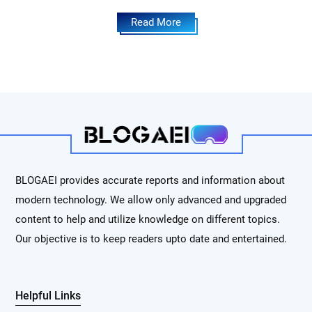
Read More
BLOGAEI provides accurate reports and information about
modern technology. We allow only advanced and upgraded
content to help and utilize knowledge on different topics.
Our objective is to keep readers upto date and entertained.
Helpful Links