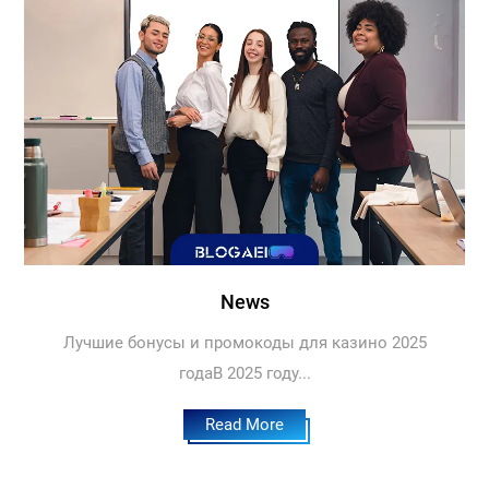
News
Лучшие бонусы и промокоды для казино 2025
годаВ 2025 году...
Read More