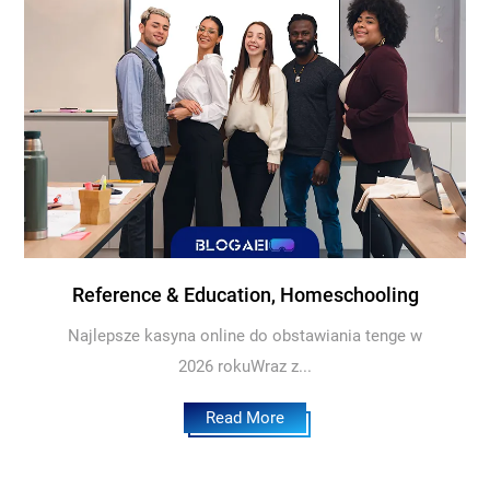
Reference & Education, Homeschooling
Najlepsze kasyna online do obstawiania tenge w
2026 rokuWraz z...
Read More