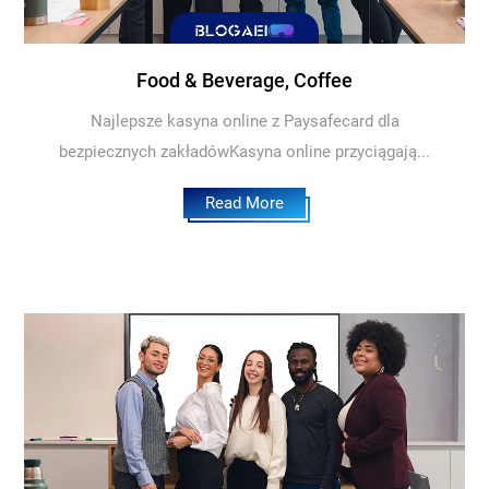
Food & Beverage, Coffee
Najlepsze kasyna online z Paysafecard dla
bezpiecznych zakładówKasyna online przyciągają...
Read More