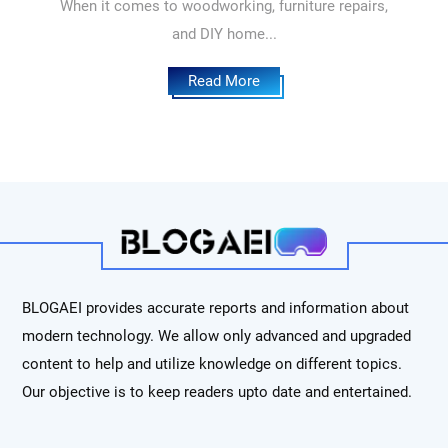
When it comes to woodworking, furniture repairs,
and DIY home...
Read More
BLOGAEI provides accurate reports and information about
modern technology. We allow only advanced and upgraded
content to help and utilize knowledge on different topics.
Our objective is to keep readers upto date and entertained.