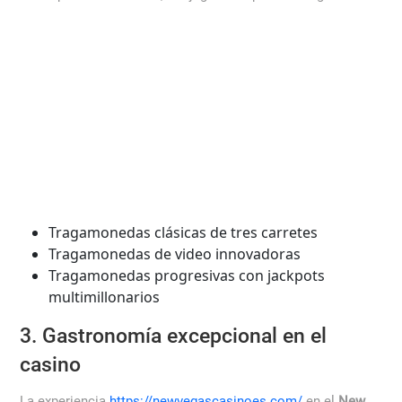
Tragamonedas clásicas de tres carretes
Tragamonedas de video innovadoras
Tragamonedas progresivas con jackpots
multimillonarios
3. Gastronomía excepcional en el
casino
La experiencia
https://newvegascasinoes.com/
en el
New