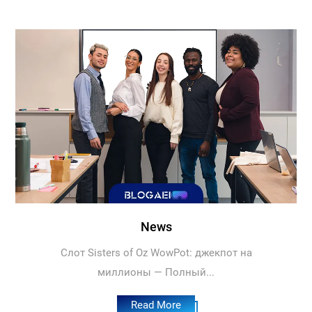
News
Слот Sisters of Oz WowPot: джекпот на
миллионы — Полный...
Read More