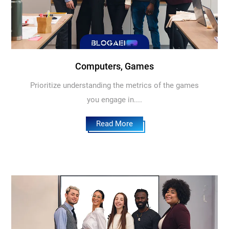
Computers, Games
Prioritize understanding the metrics of the games
you engage in....
Read More