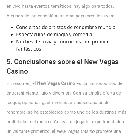
en vivo hasta eventos temáticos, hay algo para todos.
Algunos de los espectáculos más populares incluyen:
Conciertos de artistas de renombre mundial
Espectáculos de magia y comedia
Noches de trivia y concursos con premios
fantásticos
5. Conclusiones sobre el New Vegas
Casino
En resumen, el
New Vegas Casino
es un microcosmos de
entretenimiento, lujo y diversión. Con su amplia oferta de
juegos, opciones gastronómicas y espectáculos de
renombre, se ha establecido como uno de los destinos más
codiciados del mundo. Ya seas un jugador experimentado o
un visitante primerizo, el
New Vegas Casino
promete una