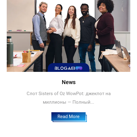
News
Слот Sisters of Oz WowPot: джекпот на
миллионы — Полный...
Read More