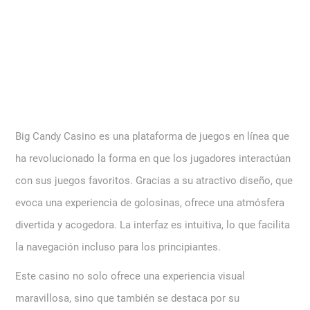
Big Candy Casino es una plataforma de juegos en línea que
ha revolucionado la forma en que los jugadores interactúan
con sus juegos favoritos. Gracias a su atractivo diseño, que
evoca una experiencia de golosinas, ofrece una atmósfera
divertida y acogedora. La interfaz es intuitiva, lo que facilita
la navegación incluso para los principiantes.
Este casino no solo ofrece una experiencia visual
maravillosa, sino que también se destaca por su