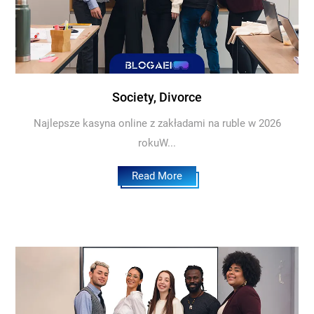
Society, Divorce
Najlepsze kasyna online z zakładami na ruble w 2026
rokuW...
Read More