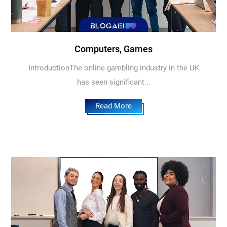
Computers, Games
IntroductionThe online gambling industry in the UK
has seen significant...
Read More