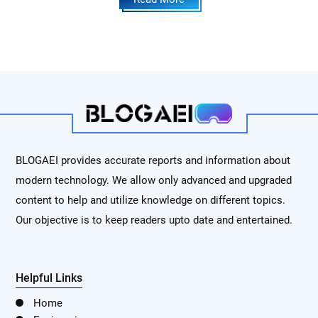
BLOGAEI provides accurate reports and information about
modern technology. We allow only advanced and upgraded
content to help and utilize knowledge on different topics.
Our objective is to keep readers upto date and entertained.
Helpful Links
Home