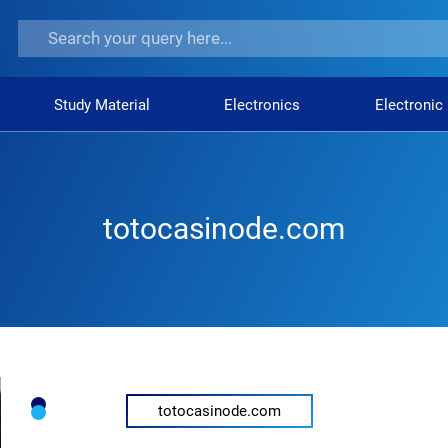
Study Material
Electronics
Electronic
totocasinode.com
totocasinode.com