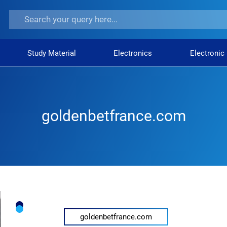
Study Material
Electronics
Electronic
goldenbetfrance.com
goldenbetfrance.com