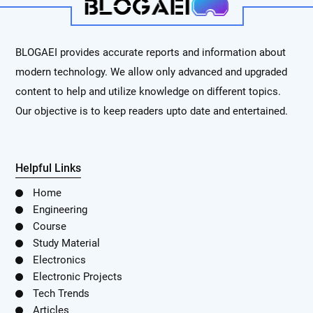
BLOGAEI provides accurate reports and information about
modern technology. We allow only advanced and upgraded
content to help and utilize knowledge on different topics.
Our objective is to keep readers upto date and entertained.
Helpful Links
Home
Engineering
Course
Study Material
Electronics
Electronic Projects
Tech Trends
Articles