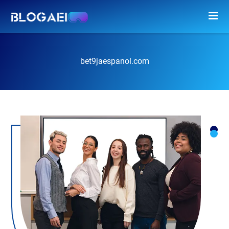
bet9jaespanol.com