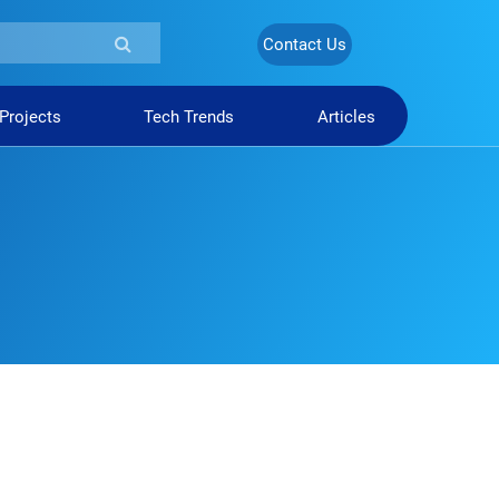
Contact Us
 Projects
Tech Trends
Articles