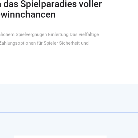
das Spielparadies voller
ewinnchancen
lichem Spielvergnügen Einleitung Das vielfältige
hlungsoptionen für Spieler Sicherheit und