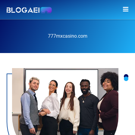
777mxcasino.com