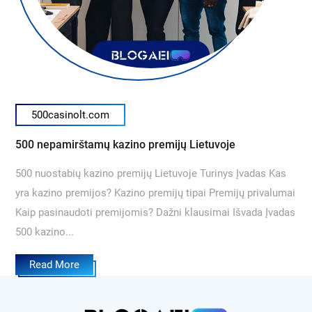
500casinolt.com
500 nepamirštamų kazino premijų Lietuvoje
500 nuostabių kazino premijų Lietuvoje Turinys Įvadas Kas
yra kazino premijos? Kazino premijų tipai Premijų privalumai
Kaip pasinaudoti premijomis? Dažni klausimai Išvada Įvadas
500 kazino...
Read More