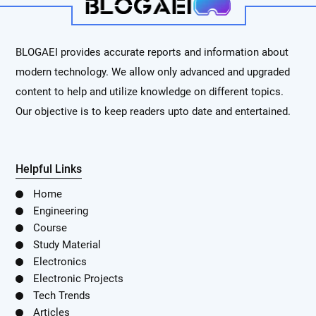
BLOGAEI provides accurate reports and information about
modern technology. We allow only advanced and upgraded
content to help and utilize knowledge on different topics.
Our objective is to keep readers upto date and entertained.
Helpful Links
Home
Engineering
Course
Study Material
Electronics
Electronic Projects
Tech Trends
Articles