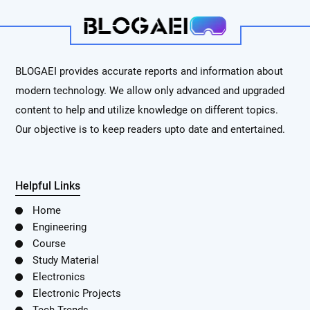
BLOGAEI provides accurate reports and information about
modern technology. We allow only advanced and upgraded
content to help and utilize knowledge on different topics.
Our objective is to keep readers upto date and entertained.
Helpful Links
Home
Engineering
Course
Study Material
Electronics
Electronic Projects