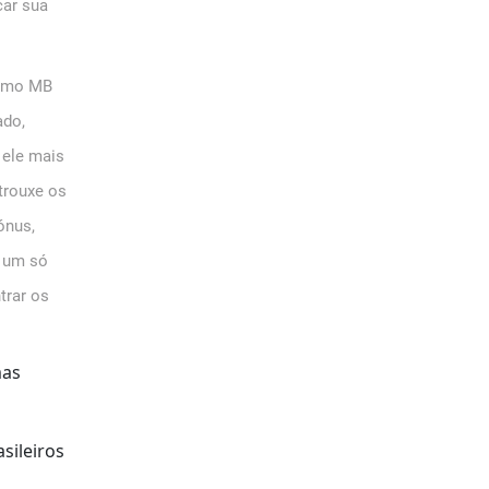
car sua
como MB
ado,
 ele mais
trouxe os
ónus,
m um só
trar os
mas
sileiros