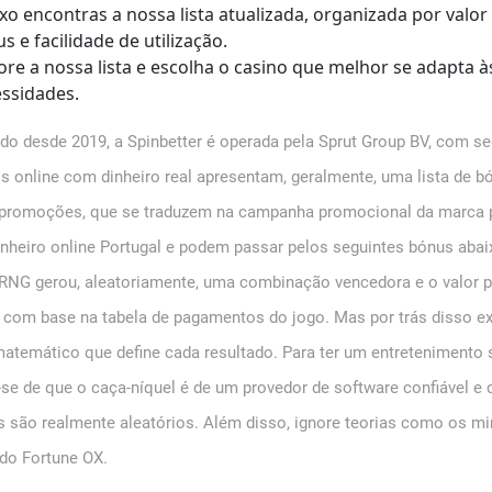
xo encontras a nossa lista atualizada, organizada por valor
s e facilidade de utilização.
ore a nossa lista e escolha o casino que melhor se adapta à
ssidades.
o desde 2019, a Spinbetter é operada pela Sprut Group BV, com 
s online com dinheiro real apresentam, geralmente, uma lista de b
 promoções, que se traduzem na campanha promocional da marca 
inheiro online Portugal e podem passar pelos seguintes bónus abai
RNG gerou, aleatoriamente, uma combinação vencedora e o valor 
 com base na tabela de pagamentos do jogo. Mas por trás disso e
atemático que define cada resultado. Para ter um entretenimento 
e-se de que o caça-níquel é de um provedor de software confiável e
s são realmente aleatórios. Além disso, ignore teorias como os m
do Fortune OX.