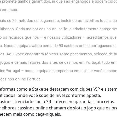
e promete ganhos garantidos, já que são enganosos e podem colo
 em risco.
ais de 20 métodos de pagamento, incluindo os favoritos locais, 
tibanco. Cada melhor casino online foi cuidadosamente categoriz
 os recursos que nós — e nossos utilizadores — acreditamos que
a. Nossa equipa avaliou cerca de 90 casinos online portugueses e 
es. Aqui você encontrará tópicos sobre pagamentos, seleção de b
jogos e demais fatores dos sites de casinos em Portugal, tudo e
sinoPortugal – nossa equipa se empenhou em auxiliar você a encon
casinos online Portugal.
aformas como a Stake se destacam com clubes VIP e siste
ficados, onde você sobe de nível conforme aposta.
asinos licenciados pelo SRIJ oferecem garantias concretas.
elhores cassinos online chamam de slots o jogo que os bra
ecem mais como caça-níqueis.