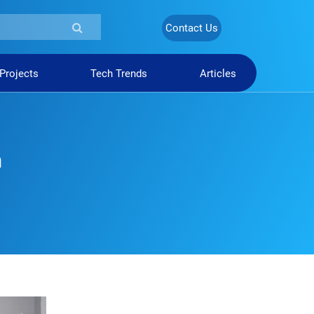
Contact Us
 Projects
Tech Trends
Articles
m