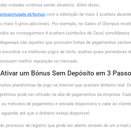
 das rodadas continua sendo aleatório. Além disso,
asinoportugale.pt/bonus
com a obtenção de mais 3 scatters durant
 mais 5 giros adicionais. Por exemplo, no Gates of Olympus rec
rátis ao conseguirmos 4 scatters (símbolos de Zeus) simultâneos n
Megaways são aqueles que possuem linhas de pagamentos variáve
ra encontrar os melhores jogos de slots, analise quais provedoras d
 possuem melhor reputação no mercado.
Ativar um Bónus Sem Depósito em 3 Pass
uitas plataformas de jogo na Internet que aceitam dinheiro real. D
 prémios pode ser retirado na aba de pagamentos da empresa. Ca
 os métodos de pagamento e retirada disponíveis e cabe ao cliente
e aguardar até que o dinheiro esteja disponível.
 do processo de registro que pode ser aberto através de um e-mail 