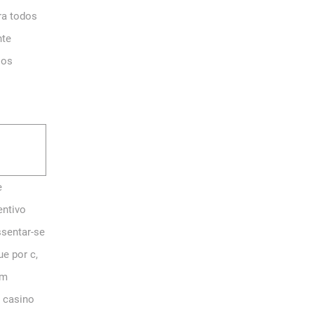
ra todos
nte
sos
e
entivo
ssentar-se
e por c,
em
 casino