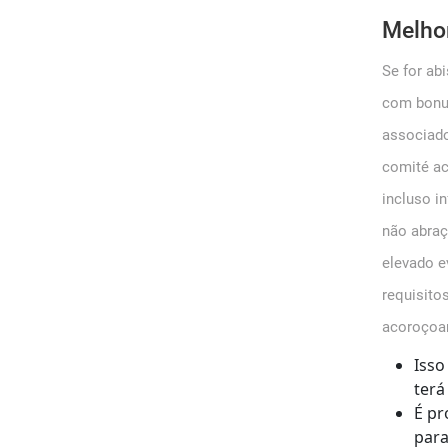
Melhor
Se for ab
com bonus
associado
comité ac
incluso i
não abraç
elevado e
requisito
acoroçoam
Isso
terá
É pr
para