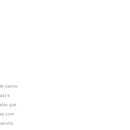
de casino
as) e
uelas que
das com
epósito