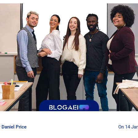
y
Daniel Price
On 14 Ja