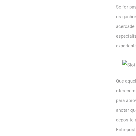
Se for pa
os ganhos
acercade 
especial
experient
Que aquel
oferecem
para apro
anotar qu
deposite 
Entrepost