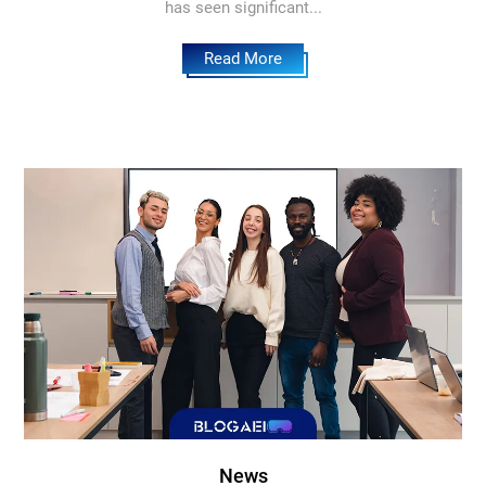
has seen significant...
Read More
News