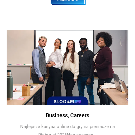
Business, Careers
Najlepsze kasyna online do gry na pieniądze na