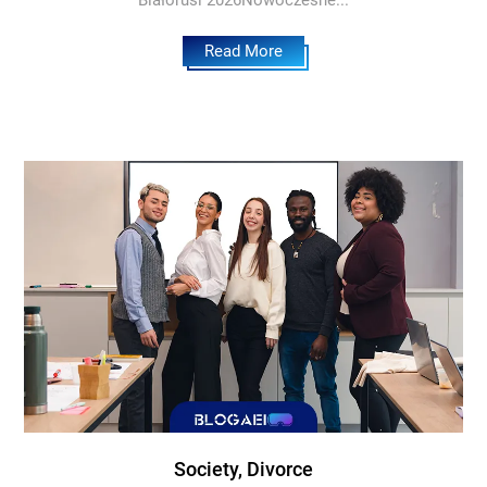
Białorusi 2026Nowoczesne...
Read More
Society, Divorce