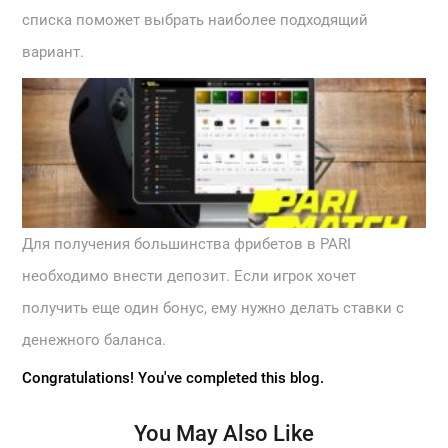
списка поможет выбрать наиболее подходящий
вариант.
Для получения большинства фрибетов в PARI
необходимо внести депозит. Если игрок хочет
получить еще один бонус, ему нужно делать ставки с
денежного баланса.
Congratulations! You've completed this blog.
You May Also Like