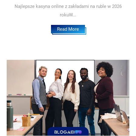
Najlepsze kasyna online z zakładami na ruble w 2026
rokuW...
Read More