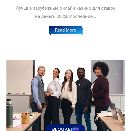
Лучшие зарубежные онлайн казино для ставок
на деньги 2025В последние...
Read More