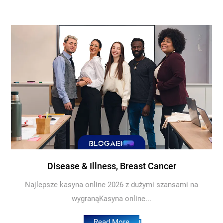
Disease & Illness, Breast Cancer
Najlepsze kasyna online 2026 z dużymi szansami na
wygranąKasyna online...
Read More