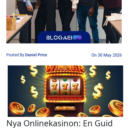
Posted By
Daniel Price
On 30 May 2026
Nya Onlinekasinon: En Guid