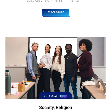
2026Kasyna online z minimalnym...
Read More
Society, Religion