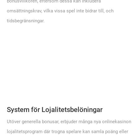
bonusvillkoren, eftersom dessa kan inkludera
omsättningskrav, vilka vissa spel inte bidrar till, och
tidsbegränsningar.
System för Lojalitetsbelöningar
Utöver generella bonusar, erbjuder många nya onlinekasinon
lojalitetsprogram där trogna spelare kan samla poäng eller