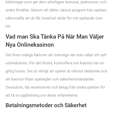
belöningar som ger dem ytterligare bonusar, gratissnurr, och
andra fördelar. Genom att delta i dessa program kan spelare
säkerställa att de får maximal värde för sitt spelande över
tid.
Vad man Ska Tänka På När Man Väljer
Nya Onlinekasinon
Det finns många faktorer att överväga när man väljer ett nytt
onlinekasino. För det första, kontrollera om kasinot har en
giltig licens. Det är viktigt att spelen är rättvist bedömda och
att kasinot följer spelregler och säkerhetsstandarder.
Dessutom, läs recensioner och betyg från andra spelare för
att få en uppfattning om deras erfarenheter.
Betalningsmetoder och Säkerhet