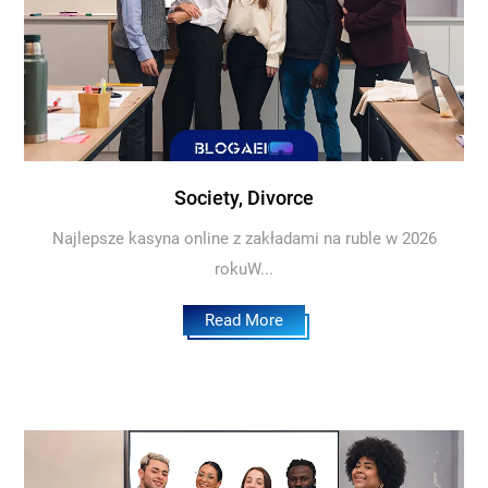
Society, Divorce
Najlepsze kasyna online z zakładami na ruble w 2026
rokuW...
Read More