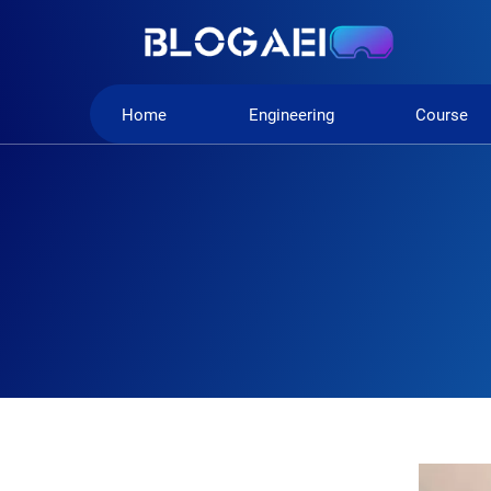
Home
Engineering
Course