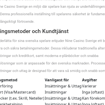
ne Casino Sverige en miljö där spelare kan njuta av underhållninge
Denna professionella inställning till spelarens säkerhet är fundamen
långsiktigt förtroende.
ningsmetoder och Kundtjänst
derlätta för sina svenska spelare erbjuder Nine Casino Sverige ett br
ra och säkra betalningsmetoder. Dessa inkluderar traditionella alte
öringar och kreditkort, samt moderna e-plånböcker och snabba
slösningar som är anpassade för den svenska marknaden. Processe
ttningar och uttag är designad för att vara så smidig och snabb som
ngsmetod
Vanligast för
Avgifter
rföring
Insättningar & Uttag
Varierar
rt (Visa/Mastercard)
Insättningar
Inga (oftast)
ker (t.ex. Skrill, Neteller)
Insättningar & Uttag
Kan föreko
ankbetalning
Insättningar & Uttag
Inga (oftast)