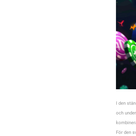
I den stän
och under
kombinera
För den s