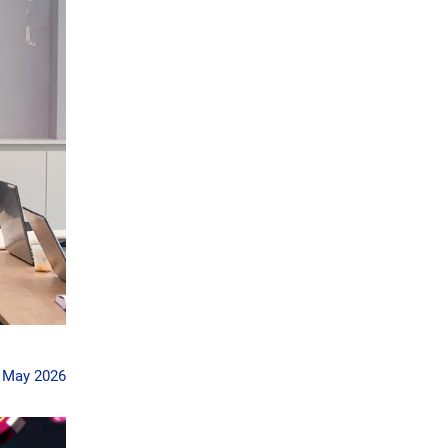
 May 2026